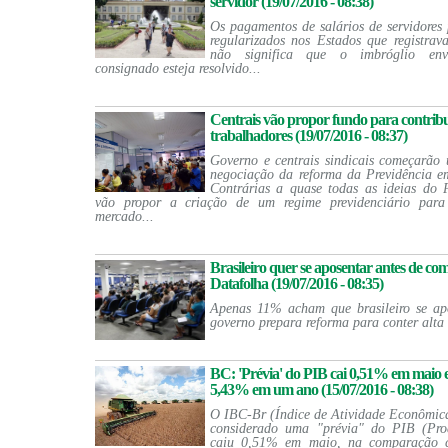
servidor (19/07/2016 - 08:38)
Os pagamentos de salários de servidores 
regularizados nos Estados que registrav
não significa que o imbróglio env
consignado esteja resolvido...
Centrais vão propor fundo para contrib
trabalhadores (19/07/2016 - 08:37)
Governo e centrais sindicais começarão
negociação da reforma da Previdência e
Contrárias a quase todas as ideias do P
vão propor a criação de um regime previdenciário para
mercado...
Brasileiro quer se aposentar antes de com
Datafolha (19/07/2016 - 08:35)
Apenas 11% acham que brasileiro se ap
governo prepara reforma para conter alta 
BC: 'Prévia' do PIB cai 0,51% em maio
5,43% em um ano (15/07/2016 - 08:38)
O IBC-Br (Índice de Atividade Econômic
considerado uma "prévia" do PIB (Pro
caiu 0,51% em maio, na comparação c