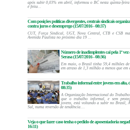
após subir 0,03% em abril, informou o BC nesta quinta-feir
é feita...
Com posições políticas divergentes, centrais sindicais organ
contra juros e desemprego (15/07/2016 - 08:37)
CUT, Força Sindical, UGT, Nova Central, CTB e CSB mar
Avenida Paulista no próximo dia 19 ...
Número de inadimplentes cai pela 1ª vez 
Serasa (15/07/2016 - 08:36)
Em maio, o Brasil tinha 59,4 milhões de
em atraso de 1,3 milhão a menos que em a
Trabalho informal entre jovens em alta, d
08:35)
A Organização Internacional do Trabalho 
que o trabalho informal, e sem proteç
jovens, está voltando a subir no Brasil, 
Sul, numa reversão de tendência....
Veja o que fazer caso tenha o pedido de aposentadoria negado
16:11)