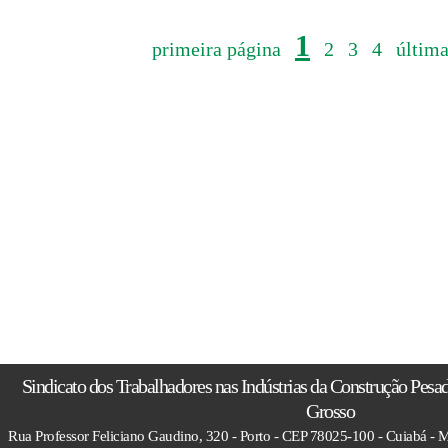
1
primeira página
2
3
4
última
Sindicato dos Trabalhadores nas Indústrias da Construção Pesa
Grosso
Rua Professor Feliciano Gaudino, 320 - Porto - CEP 78025-100 - Cuiabá - M