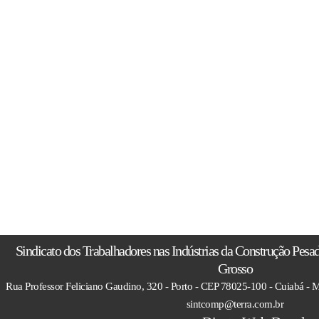
Sindicato dos Trabalhadores nas Indústrias da Construção Pesa
Grosso
Rua Professor Feliciano Gaudino, 320 - Porto - CEP 78025-100 - Cuiabá - M
sintcomp@terra.com.br