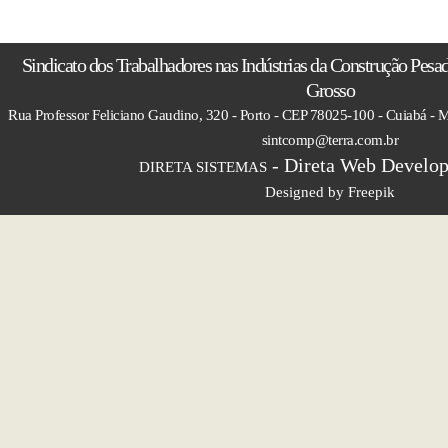
Sindicato dos Trabalhadores nas Indústrias da Construção Pesa
Grosso
Rua Professor Feliciano Gaudino, 320 - Porto - CEP 78025-100 - Cuiabá - M
sintcomp@terra.com.br
- Direta Web Develop
DIRETA SISTEMAS
Designed by Freepik