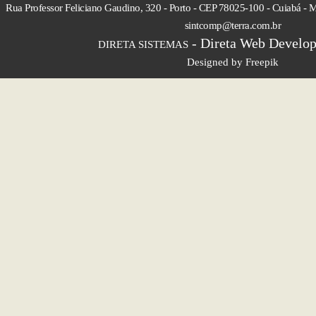
Rua Professor Feliciano Gaudino, 320 - Porto - CEP 78025-100 - Cuiabá - M
sintcomp@terra.com.br
- Direta Web Develop
DIRETA SISTEMAS
Designed by Freepik