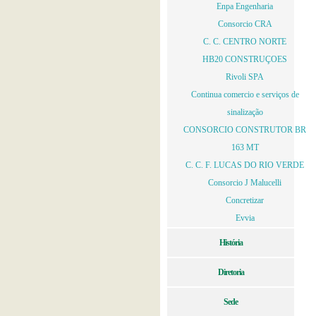
Enpa Engenharia
Consorcio CRA
C. C. CENTRO NORTE
HB20 CONSTRUÇOES
Rivoli SPA
Continua comercio e serviços de
sinalização
CONSORCIO CONSTRUTOR BR
163 MT
C. C. F. LUCAS DO RIO VERDE
Consorcio J Malucelli
Concretizar
Evvia
História
Diretoria
Sede