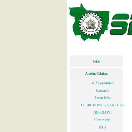
Início
Acordos Coletivos
BC2 Construtora
Carcereri
Seven Infra
CC BR-163/MT e SANCHES
TRIPOLONI
Construcap
HTB