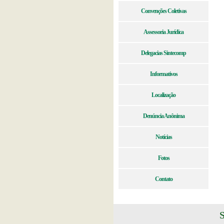
Convenções Coletivas
Assessoria Jurídica
Delegacias Sintecomp
Informativos
Localização
Denúncia Anônima
Notícias
Fotos
Contato
S