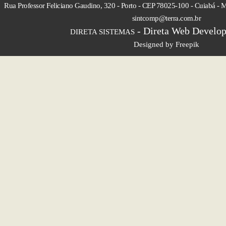
Rua Professor Feliciano Gaudino, 320 - Porto - CEP 78025-100 - Cuiabá - M
sintcomp@terra.com.br
- Direta Web Develop
DIRETA SISTEMAS
Designed by Freepik